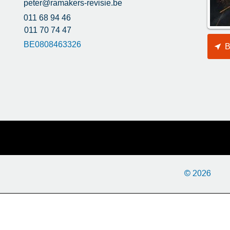
peter@ramakers-revisie.be
011 68 94 46
011 70 74 47
BE0808463326
B
© 2026